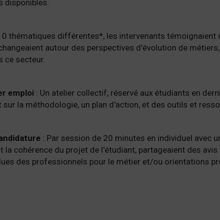
s disponibles.
10 thématiques différentes*, les intervenants témoignaient d
échangeaient autour des perspectives d'évolution de métier
 ce secteur.
er emploi
: Un atelier collectif, réservé aux étudiants en der
 sur la méthodologie, un plan d'action, et des outils et ress
candidature
: Par session de 20 minutes en individuel avec u
é et la cohérence du projet de l'étudiant, partageaient des avi
es des professionnels pour le métier et/ou orientations pr