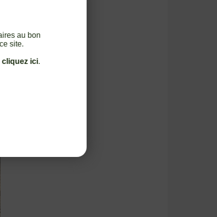
aires au bon
ce site.
,
cliquez ici
.