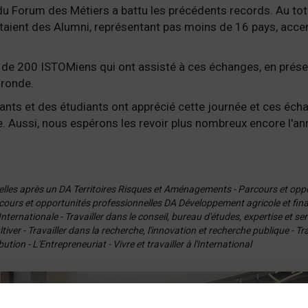
du Forum des Métiers a battu les précédents records. Au tota
étaient des Alumni, représentant pas moins de 16 pays, accen
 de 200 ISTOMiens qui ont assisté à ces échanges, en présen
 ronde.
nts et des étudiants ont apprécié cette journée et ces écha
e. Aussi, nous espérons les revoir plus nombreux encore l'an
elles après un DA Territoires Risques et Aménagements - Parcours et opp
ours et opportunités professionnelles DA Développement agricole et finan
nternationale - Travailler dans le conseil, bureau d'études, expertise et ser
iver - Travailler dans la recherche, l'innovation et recherche publique - Tr
ion - L'Entrepreneuriat - Vivre et travailler à l'International