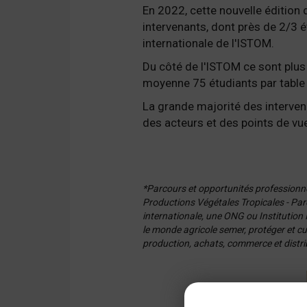
En 2022, cette nouvelle édition 
intervenants, dont près de 2/3 
internationale de l'ISTOM.
Du côté de l'ISTOM ce sont plus
moyenne 75 étudiants par table
La grande majorité des intervena
des acteurs et des points de vu
*Parcours et opportunités professionn
Productions Végétales Tropicales - Parc
internationale, une ONG ou Institution I
le monde agricole semer, protéger et cult
production, achats, commerce et distribut