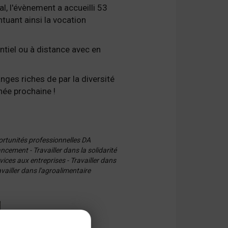
l, l'évènement a accueilli 53
tuant ainsi la vocation
tiel ou à distance avec en
nges riches de par la diversité
née prochaine !
ortunités professionnelles DA
cement - Travailler dans la solidarité
vices aux entreprises - Travailler dans
availler dans l'agroalimentaire