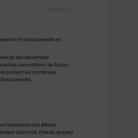
19/12/2022
nsertion Professionnelle et
 permet de rassembler
xpertise, rencontrent de futurs
, découvrent les nombreux
ofessionnelle.
 professionnel des élèves
eur d'activité, filières, projets