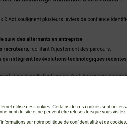
k & Act soulignent plusieurs leviers de confiance identif
le suivi des alternants en entreprise
.
es recruteurs
, facilitant l'ajustement des parcours.
qui intègrent les évolutions technologiques récentes
ariat
, dans laquelle l'entreprise n'est plus un simple terr
e
, désormais perçu comme un marqueur de sérieux insti
internet utilise des cookies. Certains de ces cookies sont nécess
nnement du site et ne peuvent être refusés lorsque vous visitez 
nouveau modèle d'école : plus agile, plus connectée à l
informations sur notre politique de confidentialité et de cookies