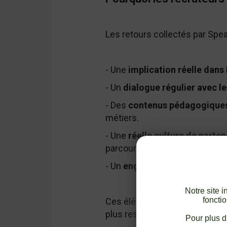
Les retours collectés par Spea
- Une
implication réelle dans 
- Un
dialogue régulier avec l
- Des
contenus pédagogiques 
métiers.
- Une
réelle culture de parten
parcours éducatif.
- Un
engagement RSE crédibl
Notre site 
fonctio
Ces éléments font émerger un 
plus responsable.
Pour plus d’