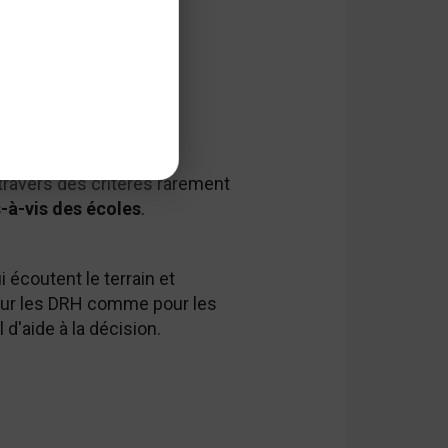
de hiérarchiser des
 travers des critères rarement
-à-vis des écoles
.
 écoutent le terrain et
our les DRH comme pour les
 d'aide à la décision.