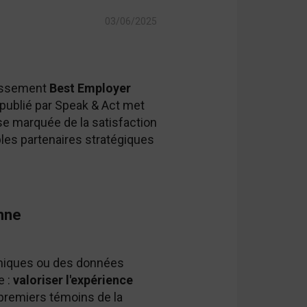
03/06/2025
lassement
Best Employer
publié par Speak & Act met
e marquée de la satisfaction
es partenaires stratégiques
onne
démiques ou des données
e :
valoriser l'expérience
 premiers témoins de la