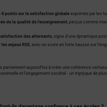
8 points sur la satisfaction globale
exprimée par les tu
ée de la qualité de l'enseignement
, perçue comme mieu
satisfaction des alternants
, signe d'une dynamique posi
 les enjeux RSE
, avec un score en forte hausse sur l'en
es parviennent aujourd'hui à créer une cohérence vertueu
sionnelle et l'engagement sociétal - un triptyque de plus 
 font-ils davantage confiance à ces écoles ?