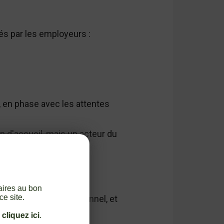
iés par les employeurs :
, en phase avec les attentes
ain d'accueil, mais un acteur du
tutionnel.
aires au bon
ce site.
'écosystème professionnel, et
,
cliquez ici
.