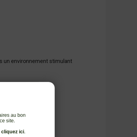
ans un environnement stimulant
aires au bon
ce site.
,
cliquez ici
.