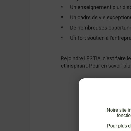
*
Un enseignement pluridisci
*
Un cadre de vie exception
*
De nombreuses opportunités
*
Un fort soutien à l'entrepre
Rejoindre l'ESTIA, c'est faire
et inspirant. Pour en savoir plu
Notre site 
fonctio
Pour plus d’