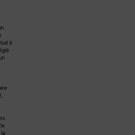
un
e
tué à
légié
un
ire
2,
es.
 le
 la