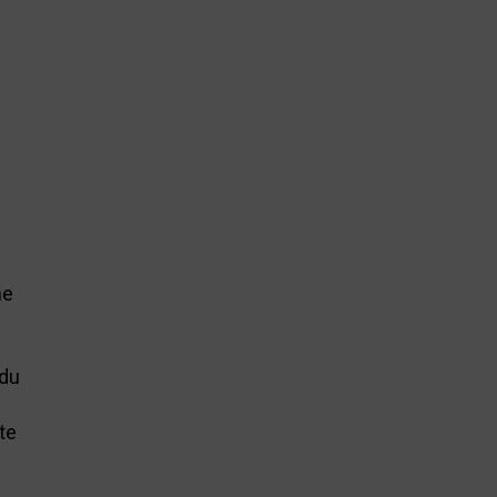
ne
 du
te