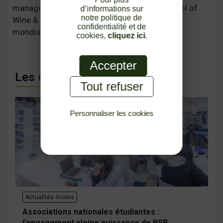
management des vins et spiritueux -- la School of
d’informations sur
notre politique de
Wine & Spirits Business étant une référence
confidentialité et de
mondiale en la matière.
cookies,
cliquez ici
.
Accepter
Les derniers articles
Tout refuser
Personnaliser les cookies
Politique de confidentialité
Actualités écoles
Associations nationales étudiantes :
l’engagement pleine puissance de BSB