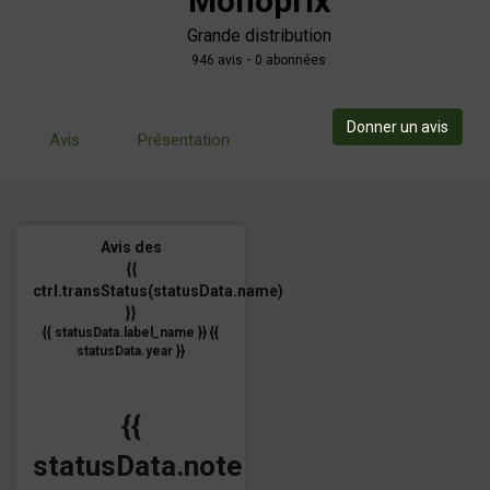
Monoprix
Grande distribution
-
946
avis
0 abonnées
Donner un avis
Avis
Présentation
Avis des
{{
ctrl.transStatus(statusData.name)
}}
{{ statusData.label_name }} {{
statusData.year }}
{{
statusData.note