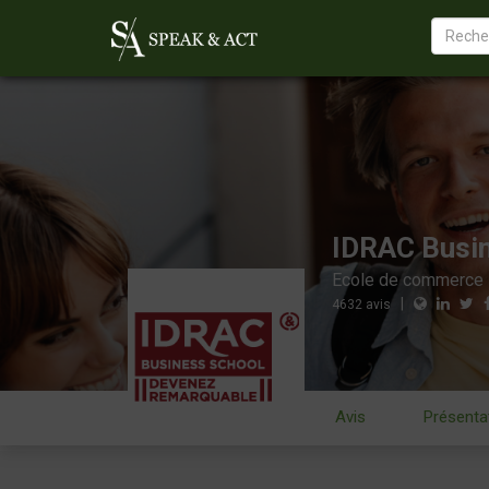
IDRAC Busi
Ecole de commerce
|
4632
avis
Avis
Présenta