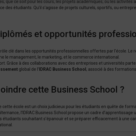
, que ce soit pour les cours, les projets académiques, ou les activités a
ce des étudiants. Qu’il s’agisse de projets culturels, sportifs, ou entrepr
iplômés et opportunités professi
rôle clé dans les opportunités professionnelles offertes par l’école. Le
e le management, le marketing, et le commerce international.
fort. Grâce à des collaborations avec des entreprises et universités par
assement
global de l’
IDRAC Business School
, associé à des formation
joindre cette Business School ?
 cette école est un choix judicieux pour les étudiants en quête de for
alternance, l’IDRAC Business School propose un cadre d’apprentissage un
s étudiants souhaitant s’épanouir et se préparer efficacement à une ca
tional.