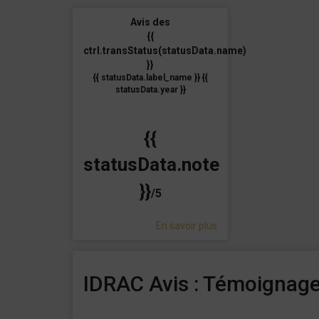
Avis des
{{
ctrl.transStatus(statusData.name)
}}
{{ statusData.label_name }} {{
statusData.year }}
{{
statusData.note
}}
/5
En savoir plus
IDRAC Avis : Témoignages