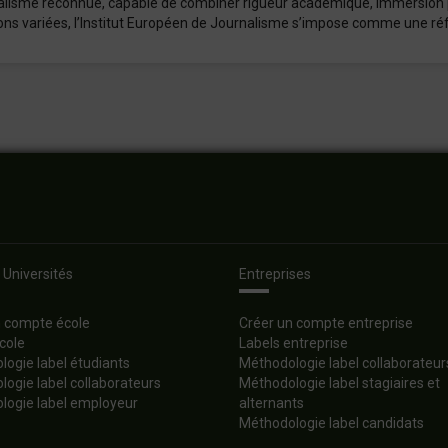
urnalisme reconnue, capable de combiner rigueur académique, immersion p
tions variées, l’Institut Européen de Journalisme s’impose comme une ré
 Universités
Entreprises
n compte école
Créer un compte entreprise
cole
Labels entreprise
ogie label étudiants
Méthodologie label collaborateur
ogie label collaborateurs
Méthodologie label stagiaires et
logie label employeur
alternants
Méthodologie label candidats