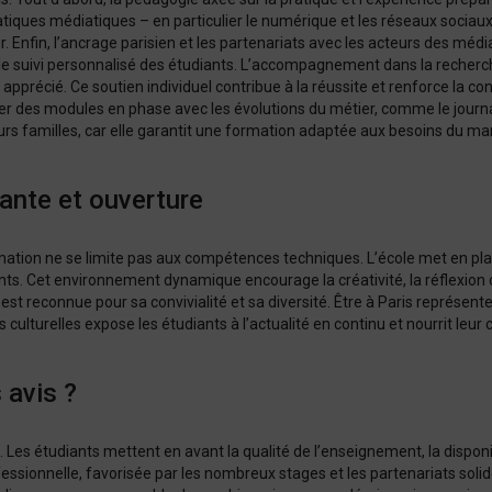
pratiques médiatiques – en particulier le numérique et les réseaux socia
 Enfin, l’ancrage parisien et les partenariats avec les acteurs des médi
le suivi personnalisé des étudiants. L’accompagnement dans la recherch
apprécié. Ce soutien individuel contribue à la réussite et renforce la co
rer des modules en phase avec les évolutions du métier, comme le journa
urs familles, car elle garantit une formation adaptée aux besoins du ma
iante et ouverture
mation ne se limite pas aux compétences techniques. L’école met en pla
nts. Cet environnement dynamique encourage la créativité, la réflexion cr
st reconnue pour sa convivialité et sa diversité. Être à Paris représent
lturelles expose les étudiants à l’actualité en continu et nourrit leur cu
 avis ?
 Les étudiants mettent en avant la qualité de l’enseignement, la disponib
fessionnelle, favorisée par les nombreux stages et les partenariats solid