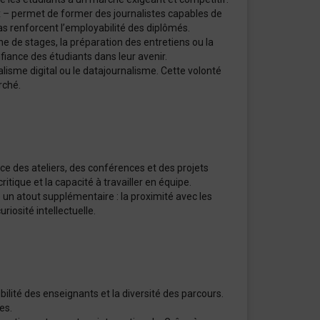
ux – permet de former des journalistes capables de
as renforcent l’employabilité des diplômés.
e de stages, la préparation des entretiens ou la
nfiance des étudiants dans leur avenir.
lisme digital ou le datajournalisme. Cette volonté
rché.
ce des ateliers, des conférences et des projets
itique et la capacité à travailler en équipe.
e un atout supplémentaire : la proximité avec les
riosité intellectuelle.
ilité des enseignants et la diversité des parcours.
es.