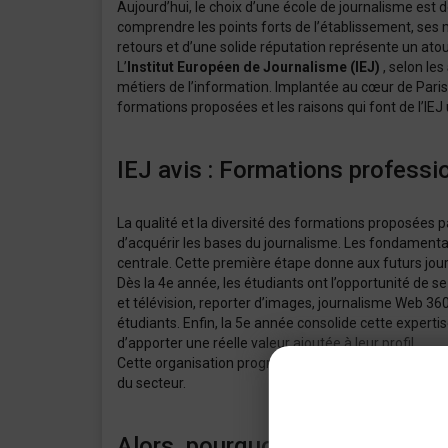
Aujourd’hui, le choix d’une école de journalisme est
comprendre les points forts de l’établissement, ses
retours et d’une solide réputation représente un atou
L’
Institut Européen de Journalisme (IEJ)
, selon les
métiers de l’information. Implantée au cœur de Paris,
formations proposées et les raisons qui font de l’IEJ 
IEJ avis : Formations professi
La qualité et la diversité des formations proposées p
d’acquérir les bases du journalisme. Les fondamentau
centrale. Cette première étape donne aux futurs jour
Dès la 4e année, les étudiants ont l’opportunité de se
et télévision, reporter d’images, journalisme Web 3
étudiants. Enfin, la 5e année consolide cette expertis
d’apporter une réelle valeur ajoutée à leur profil.
Cette organisation progressive et personnalisée expli
du secteur.
Alors, pourquoi choisir l’IEJ se