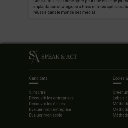
Choisir l’IEJ, c’est donc opter pour une école de jo
implantation stratégique à Paris et à ses spécialisa
réussie dans le monde des médias.
Candidats
Ecoles &
S’inscrire
Créer u
Découvrir les entreprises
Labels é
Découvrir les écoles
Méthodol
Evaluer mon entreprise
Méthodol
Evaluer mon école
Méthodo