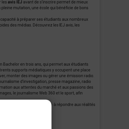
r les
avis IEJ
avant de s’inscrire permet de mieux
pleine mutation, une école qui bénéficie de bons
a capacité à préparer ses étudiants aux nombreux
apides des médias. Découvrez les IEJ avis, les
 Bachelor en trois ans, qui permet aux étudiants
fférents supports médiatiques y occupent une place
iewer, monter des images ou gérer une émission radio.
 journalisme d’investigation, presse magazine, radio
ormation aux attentes du marché et aux passions des
mages, le journalisme Web 360 et le sport, afin
de la formation et sa capacité à répondre aux réalités