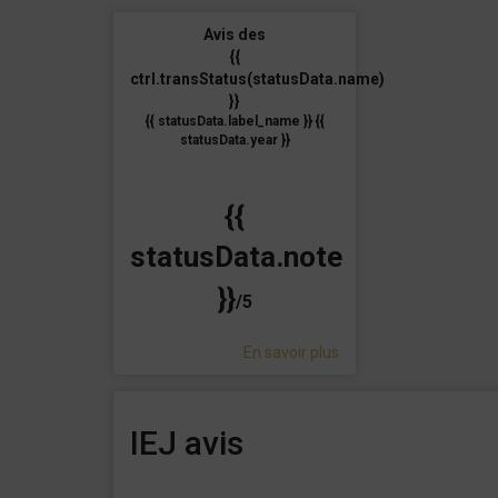
Avis des
{{
ctrl.transStatus(statusData.name)
}}
{{ statusData.label_name }} {{
statusData.year }}
{{
statusData.note
}}
/5
En savoir plus
IEJ avis