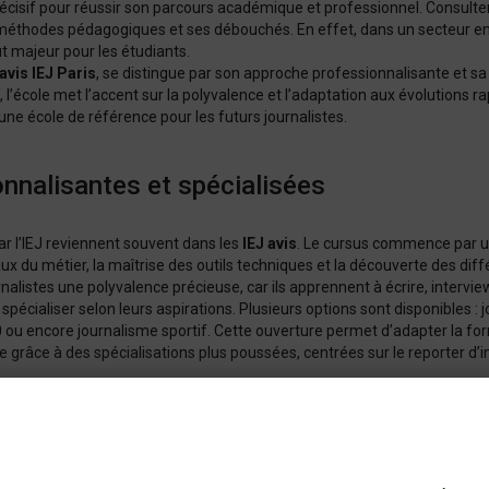
 décisif pour réussir son parcours académique et professionnel. Consulte
 méthodes pédagogiques et ses débouchés. En effet, dans un secteur en 
t majeur pour les étudiants.
avis IEJ Paris
, se distingue par son approche professionnalisante et s
 l’école met l’accent sur la polyvalence et l’adaptation aux évolutions r
une école de référence pour les futurs journalistes.
onnalisantes et spécialisées
ar l’IEJ reviennent souvent dans les
IEJ avis
. Le cursus commence par un
x du métier, la maîtrise des outils techniques et la découverte des di
nalistes une polyvalence précieuse, car ils apprennent à écrire, interv
 spécialiser selon leurs aspirations. Plusieurs options sont disponibles :
60 ou encore journalisme sportif. Cette ouverture permet d’adapter la f
e grâce à des spécialisations plus poussées, centrées sur le reporter d’i
que pourquoi les diplômés soulignent dans leurs avis IEJ la pertinence 
lon les avis ?