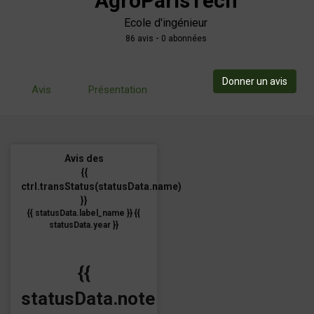
AgroParisTech
Ecole d'ingénieur
-
86
avis
0 abonnées
Donner un avis
Avis
Présentation
Avis des
{{
ctrl.transStatus(statusData.name)
}}
{{ statusData.label_name }} {{
statusData.year }}
{{
statusData.note