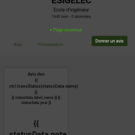
ESIGELEC
Ecole d'ingénieur
-
1643
avis
0 abonnées
Page reconnue
Donner un avis
Avis
Présentation
Avis des
{{
ctrl.transStatus(statusData.name)
}}
{{ statusData.label_name }} {{
statusData.year }}
{{
statusData.note