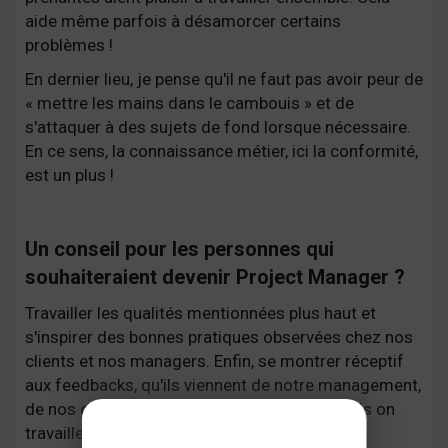
aide même parfois à désamorcer certains
problèmes !
En dernier lieu, je pense qu'il ne faut pas avoir peur de
« mettre les mains dans le cambouis » et de
s'attaquer à des sujets de fond lorsque nécessaire.
En ce sens, la connaissance métier, ici la conformité,
est un plus !
Un conseil pour les personnes qui
souhaiteraient devenir Project Manager ?
Travailler les qualités mentionnées plus haut et
s'inspirer des bonnes pratiques observées chez nos
clients et nos managers. Enfin, se montrer réceptif
aux feedbacks, qu'ils viennent de notre management,
de nos clients ou collaborateurs avec lesquels on
travaille sur les projets.