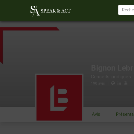
Bignon Lebr
Conseils juridiques
|
190
avis
Avis
Présenta