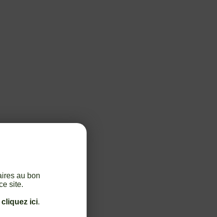
aires au bon
ce site.
,
cliquez ici
.