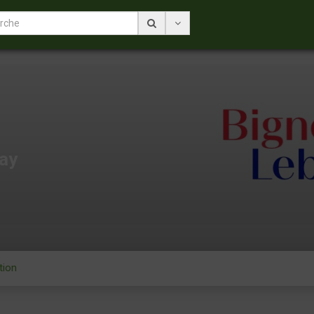
ay
tion